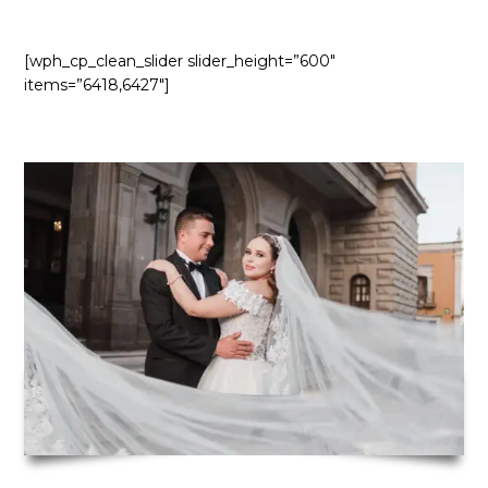
[wph_cp_clean_slider slider_height=”600″
items=”6418,6427″]